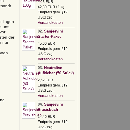
en
4,23 EUR
esandt
42,30 EUR / 1 kg
Endpreis gem. §19
UStG zzgl.
hn Tagen
Versandkosten
n uns
02.
Sanjeevini
vor
Starter-Paket
sten der
n nur
45,00 EUR
,
Endpreis gem. §19
hnen
UStG zzgl.
Versandkosten
03.
Neutralise
Aufkleber (50 Stück)
2,52 EUR
Endpreis gem. §19
UStG zzgl.
Versandkosten
und
04.
Sanjeevini
Praxisbuch
14,40 EUR
Endpreis gem. §19
UStG zzgl.