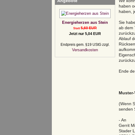
Angebote
Wir könn
haben od
haben, j
Sie habe
Energieherzen aus Stein
ab dem T
5,60 EUR
Statt
zurückzu
Jetzt nur 5,04 EUR
Ablauf d
Rücksen
Endpreis gem. §19 UStG zzgl.
aufkomme
Versandkosten
Eigensc
zurückzu
Ende de
Muster-
(Wenn Si
senden S
- An
Gerrit M
Stader 