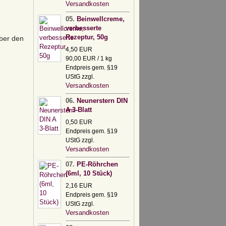
Versandkosten
05.
Beinwellcreme,
verbesserte
Rezeptur, 50g
über den
4,50 EUR
90,00 EUR / 1 kg
Endpreis gem. §19
UStG zzgl.
Versandkosten
06.
Neunerstern DIN
A 3-Blatt
0,50 EUR
Endpreis gem. §19
UStG zzgl.
Versandkosten
07.
PE-Röhrchen
(6ml, 10 Stück)
2,16 EUR
Endpreis gem. §19
UStG zzgl.
Versandkosten