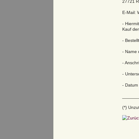
27721 R
E-Mail: 
- Hiermi
Kauf der
- Bestell
- Name 
- Anschr
- Unters
- Datum
______
(*) Unzu