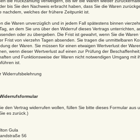
en die Rückzahlung verweigern, bis wir die Waren wieder zurückerhalt
er bis Sie den Nachweis erbracht haben, dass Sie die Waren zurückg
e nachdem, welches der frühere Zeitpunkt ist.
n die Waren unverzüglich und in jedem Fall spätestens binnen vierze
ag, an dem Sie uns über den Widerruf dieses Vertrags unterrichten, a
senden oder zu übergeben. Die Frist ist gewahrt, wenn Sie die Waren 
er Frist von vierzehn Tagen absenden. Sie tragen die unmittelbaren Ko
dung der Waren. Sie müssen für einen etwaigen Wertverlust der Ware
n, wenn dieser Wertverlust auf einen zur Prüfung der Beschaffenheit
haften und Funktionsweise der Waren nicht notwendigen Umgang mit i
führen ist.
r Widerrufsbelehrung
Widerrufsformular
e den Vertrag widerrufen wollen, füllen Sie bitte dieses Formular aus 
ie es zurück.)
ilton Gula
Landstraße 56