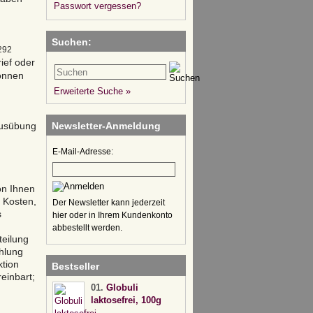
Passwort vergessen?
Suchen:
292
rief oder
können
Erweiterte Suche »
 Ausübung
Newsletter-Anmeldung
E-Mail-Adresse:
on Ihnen
n Kosten,
Der Newsletter kann jederzeit
s
hier oder in Ihrem Kundenkonto
abbestellt werden.
teilung
ahlung
ktion
Bestseller
einbart;
01.
Globuli
laktosefrei, 100g