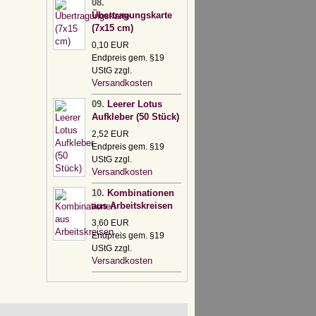
08.
Übertragungskarte
(7x15 cm)
0,10 EUR
Endpreis gem. §19
UStG zzgl.
Versandkosten
09.
Leerer Lotus
Aufkleber (50 Stück)
2,52 EUR
Endpreis gem. §19
UStG zzgl.
Versandkosten
10.
Kombinationen
aus Arbeitskreisen
3,60 EUR
Endpreis gem. §19
UStG zzgl.
Versandkosten