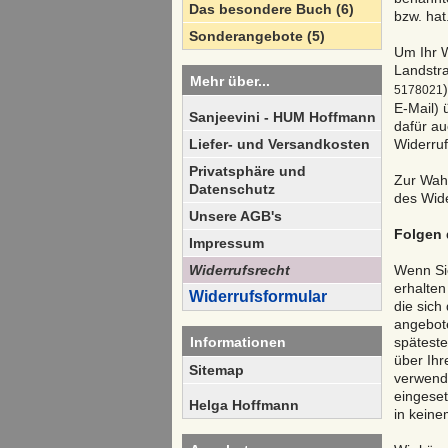
Das besondere Buch (6)
bzw. hat
Sonderangebote (5)
Um Ihr W
Landstra
Mehr über...
5178021
E-Mail) 
Sanjeevini - HUM Hoffmann
dafür au
Liefer- und Versandkosten
Widerruf
Privatsphäre und
Zur Wahr
Datenschutz
des Wide
Unsere AGB's
Folgen 
Impressum
Widerrufsrecht
Wenn Sie
erhalten
Widerrufsformular
die sich
angebote
Informationen
späteste
über Ihr
Sitemap
verwende
eingeset
Helga Hoffmann
in keine