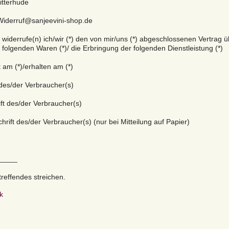
itterhude
Widerruf@sanjeevini-shop.de
t widerrufe(n) ich/wir (*) den von mir/uns (*) abgeschlossenen Vertrag 
 folgenden Waren (*)/ die Erbringung der folgenden Dienstleistung (*)
t am (*)/erhalten am (*)
des/der Verbraucher(s)
ift des/der Verbraucher(s)
chrift des/der Verbraucher(s) (nur bei Mitteilung auf Papier)
_____
treffendes streichen.