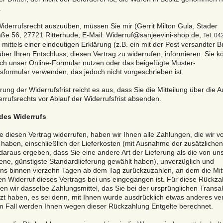
.
iderrufsrecht auszuüben, müssen Sie mir (Gerrit Milton Gula, Stader
ße 56, 27721 Ritterhude, E-Mail: Widerruf@sanjeevini-shop.de,
Tel. 04
) mittels einer eindeutigen Erklärung (z.B. ein mit der Post versandter B
über Ihren Entschluss, diesen Vertrag zu widerrufen, informieren. Sie 
ch unser Online-Formular nutzen oder das beigefügte Muster-
sformular verwenden, das jedoch nicht vorgeschrieben ist.
ung der Widerrufsfrist reicht es aus, dass Sie die Mitteilung über die
rrufsrechts vor Ablauf der Widerrufsfrist absenden.
des Widerrufs
 diesen Vertrag widerrufen, haben wir Ihnen alle Zahlungen, die wir v
 haben, einschließlich der Lieferkosten (mit Ausnahme der zusätzliche
 daraus ergeben, dass Sie eine andere Art der Lieferung als die von un
ne, günstigste Standardlieferung gewählt haben), unverzüglich und
ns binnen vierzehn Tagen ab dem Tag zurückzuzahlen, an dem die Mit
en Widerruf dieses Vertrags bei uns eingegangen ist. Für diese Rückz
n wir dasselbe Zahlungsmittel, das Sie bei der ursprünglichen Transa
zt haben, es sei denn, mit Ihnen wurde ausdrücklich etwas anderes ver
m Fall werden Ihnen wegen dieser Rückzahlung Entgelte berechnet.