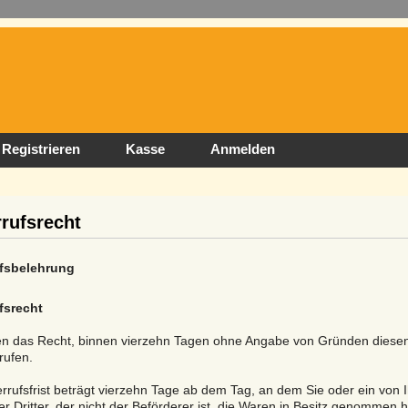
Registrieren
Kasse
Anmelden
rufsrecht
fsbelehrung
fsrecht
en das Recht, binnen vierzehn Tagen ohne Angabe von Gründen diesen
rufen.
rrufsfrist beträgt vierzehn Tage ab dem Tag, an dem Sie oder ein von 
r Dritter, der nicht der Beförderer ist, die Waren in Besitz genommen 