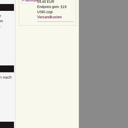
14,40 EUR
Endpreis gem. §19
UStG zzgl.
r
Versandkosten
um
.
n nach