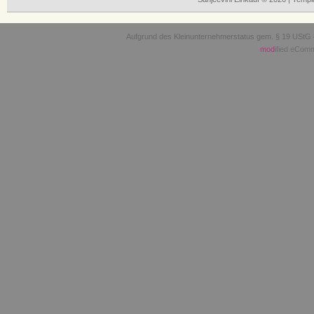
Aufgrund des Kleinunternehmerstatus gem. § 19 UStG 
mod
ified eCom