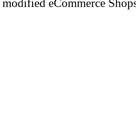
mod
ified eCommerce Shop