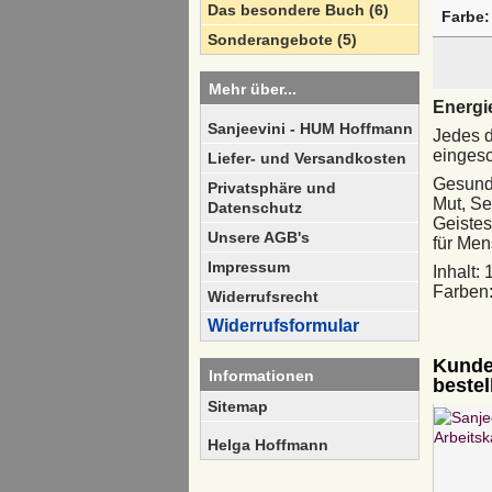
Das besondere Buch (6)
Farbe:
Sonderangebote (5)
Mehr über...
Energi
Sanjeevini - HUM Hoffmann
Jedes d
eingesc
Liefer- und Versandkosten
Gesundh
Privatsphäre und
Mut, Se
Datenschutz
Geistes
Unsere AGB's
für Me
Impressum
Inhalt:
Farben:
Widerrufsrecht
Widerrufsformular
Kunden
Informationen
bestell
Sitemap
Helga Hoffmann