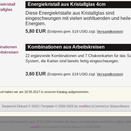
Energiekristall aus Kristallglas 4cm
Diese Energiekristalle aus Kristallglas sind
eingeschwungen mit vielen wohltuenden und heil
Energien.
5,80 EUR
(Endpreis gem. §19 UStG zzgl.
Versandkosten
)
Kombinationen aus Arbeitskreisen
22 ergänzende Kombinationen und 7 Chakrenkarten für das Sa
System, die Karten sind bereits fertig eingeschwungen.
3,60 EUR
(Endpreis gem. §19 UStG zzgl.
Versandkosten
)
ikel haben wir am 18.05.2017 in unseren Katalog aufgenommen.
Sanjeevini Einkauf © 2026 | Template © 2009-2026 by
mod
ified eCommerce Shopsoftware
inunternehmerstatus gem. § 19 UStG erheben wir keine Umsatzsteuer und weisen diese dahe
mod
ified eCommerce Shopsoftware © 2009-2026