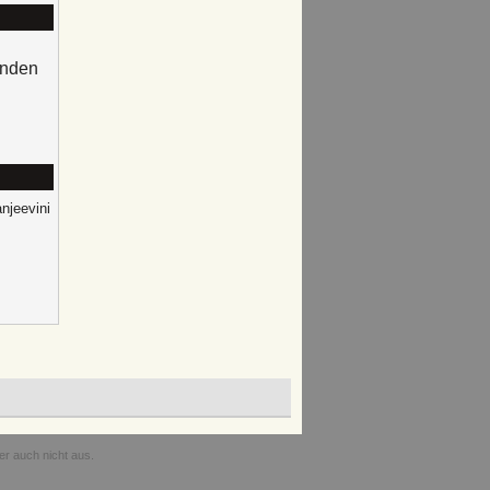
enden
njeevini
r auch nicht aus.