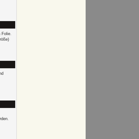
 Folie.
röße)
nd
rden.