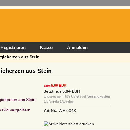
Registrieren
Kasse
Anmelden
gieherzen aus Stein
ieherzen aus Stein
5,60 EUR
Statt
Jetzt nur 5,04 EUR
Endpreis gem. §19 UStG zzgl.
Versandkosten
Lieferzeit:
1 Woche
Bild vergrößern
Art.Nr.:
WE-004S