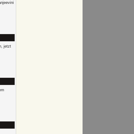
njeevini
, jetzt
rem