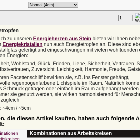
:
etropfen
ich zu unseren
Energieherzen aus Stein
bieten wir Ihnen neb
n
Energiekristallen
nun auch
Energietropfen an. Diese sind ebe
stallglas gefertigt und eingeschwungen mit vielen wohltuenden
en Energien:
eit, Wohlstand, Glück, Frieden, Liebe, Sicherheit, Vertrauen, S
lbstvertrauen, Zuversicht, Leichtigkeit, Harmonie, Freude, Geiste
hren Facettenschliff bewirken sie, z.B. ins Fenster gehängt,
olle regenbogenfarbene Lichtspiele im Raum. Natürlich könne
ls Schmuck getragen oder einfach im Raum aufgehängt werden
mer sie genutzt werden, sie wirken harmonisierend für Mensc
zugleich.
: ~4cm / ~5cm
, die diesen Artikel kauften, haben auch folgende Ar
t:
Kombinationen aus Arbeitskreisen