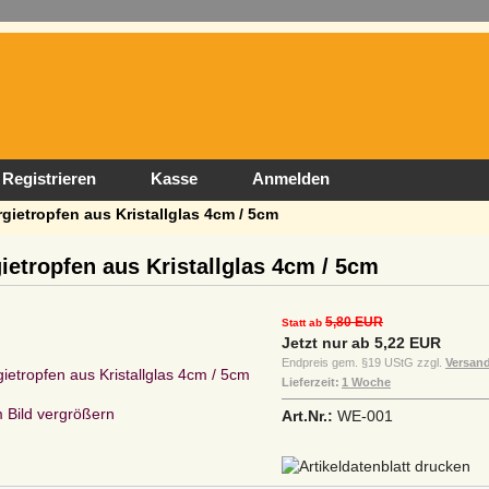
Registrieren
Kasse
Anmelden
gietropfen aus Kristallglas 4cm / 5cm
ietropfen aus Kristallglas 4cm / 5cm
5,80 EUR
Statt ab
Jetzt nur ab 5,22 EUR
Endpreis gem. §19 UStG zzgl.
Versan
Lieferzeit:
1 Woche
Bild vergrößern
Art.Nr.:
WE-001