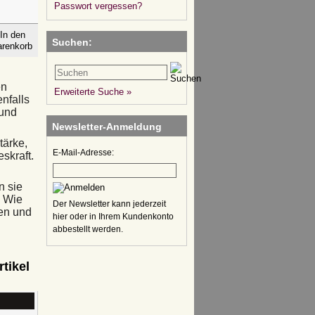
Passwort vergessen?
Suchen:
en
Erweiterte Suche »
nfalls
 und
Newsletter-Anmeldung
tärke,
E-Mail-Adresse:
skraft.
n sie
. Wie
Der Newsletter kann jederzeit
hen und
hier oder in Ihrem Kundenkonto
abbestellt werden.
tikel