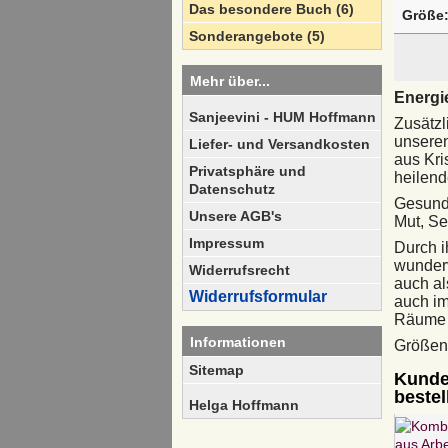
Das besondere Buch (6)
Größe
Sonderangebote (5)
Mehr über...
Energi
Sanjeevini - HUM Hoffmann
Zusätzl
unsere
Liefer- und Versandkosten
aus Kri
Privatsphäre und
heilend
Datenschutz
Gesundh
Unsere AGB's
Mut, Se
Impressum
Durch i
wunderv
Widerrufsrecht
auch a
Widerrufsformular
auch im
Räume 
Informationen
Größen
Sitemap
Kunden
bestell
Helga Hoffmann