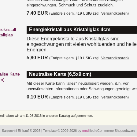
eingeschwungen. Schmuck und Schutz zugleich.
7,40 EUR
(Endpreis gem. §19 UStG zzgl.
Versandkosten
)
Energiekristall aus Kristallglas 4cm
Diese Energiekristalle aus Kristallglas sind
eingeschwungen mit vielen wohltuenden und heil
Energien.
5,80 EUR
(Endpreis gem. §19 UStG zzgl.
Versandkosten
)
Neutralise Karte (6,5x9 cm)
Mit dieser Karte kann "alles" neutralisiert werden, d.h. von
unerwünschten Informationen oder Schwingungen gereinigt we
0,10 EUR
(Endpreis gem. §19 UStG zzgl.
Versandkosten
)
ikel haben wir am 11.08.2016 in unseren Katalog aufgenommen.
Sanjeevini Einkauf © 2026 | Template © 2009-2026 by
mod
ified eCommerce Shopsoftware