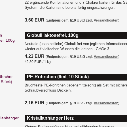
22 ergänzende Kombinationen und 7 Chakrenkarten für das Sa
System, die Karten sind bereits fertig eingeschwungen.
3,60 EUR
(Endpreis gem. §19 UStG zzgl.
Versandkosten
)
Globuli laktosefrei, 100g
Neutrale (unarzneiliche) Globuli frei von jeglichen Informationen
wieder auf vielfachen Wunsch die kleinen - Größe 3
4,23 EUR
(Endpreis gem. §19 UStG zzgl.
Versandkosten
)
42,30 EUR / 1 kg
PE-Röhrchen (6ml, 10 Stück)
Bruchfeste PE-Röhrchen (lebensmittelecht) als Set mit siche
Schraubverschluss Deckeln.
2,16 EUR
(Endpreis gem. §19 UStG zzgl.
Versandkosten
)
Kristallanhänger Herz
Kleines Kettenanhänger-Herz mit stärkenden Energien